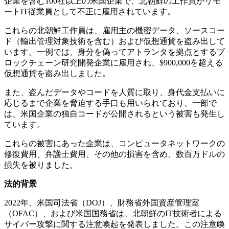
企業を含む
100
社以上の米国企業で、北朝鮮の工作員がリモ
ート
IT
従業員として不正に雇用されています。
これらの北朝鮮工作員は、雇用主の機密データ、ソースコー
ド（輸出管理対象技術を含む）および仮想通貨を盗み出して
います。一例では、身分を偽ってアトランタを拠点とするブ
ロックチェーン研究開発企業に雇用され、
$900,000
を超える
仮想通貨を盗み出しました。
また、盗んだデータやコードを人質に取り、身代金支払いに
応じるまで企業を脅迫する手口も用いられており、一部で
は、米国企業の独自コードが公開されるという被害も発生し
ています。
これらの被害にあった企業は、コンピュータネットワークの
修復費用、弁護士費用、その他の損害を含め、数百万ドルの
損失を被りました。
法的背景
2022
年、米国司法省（
DOJ
）、財務省外国資産管理室
（
OFAC
）、および米国国務省は、北朝鮮の
IT
技術者による
サイバー攻撃に関する注意喚起を発表しました。この注意喚