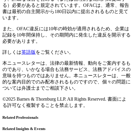
る）必要があると規定されています。
OFAC
は、通常、報告
書は最初の自主開示から
180
日以内に提出されるものと見て
います。
また、
OFAC
違反には
10
年の時効が適用されるため、企業は
記録を
10
年間保持し、その期間内に発生した違反を開示する
必要があります。
詳しくは
英語版
をご覧ください。
本ニュースレターは、法律の最新情報、動向をご案内するも
のであり、いかなる場合も法務サービス、法務アドバイスの
意味を持つものではありません。本ニュースレターは、一般
的な案内目的でのみ配布されるものですので、個々の問題に
ついては弁護士までご相談下さい。
©2025 Barnes & Thornburg LLP. All Rights Reserved.
書面によ
る許可なく複製することを禁止します。
Related Professionals
Related Insights & Events