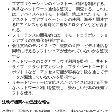
プアプリケーションのインストール権限を制限する。
異常なネットワーク通信を監視し、調査する。これに
は、デバイスへのリモート接続、禁止されたリモート
デスクトップアプリケーションの使用、海外と関連す
る
IP
アドレスから短時間に複数のログインなどが含ま
れる。
フリーランスの開発者には、リモートコラボレーショ
ンアプリの無効化を検討する。
会社支給のデバイス上で、複数の音声・ビデオ通話を
同時に行えるソフトウェアが使われていないかを監視
する
ネットワークのログとブラウザ利用を監視し、共有ド
ライブ、クラウドアカウント、プライベートコードリ
ポジトリなど、アクセス可能が容易な手段を通じてデ
ータが漏洩していないかを監視する
リモートワーカーに支給されたデバイスにおける不審
なネットワーク利用を監視し、疑わしい行為の検知ソ
フトを使う。
法執行機関への迅速な報告
企業は、不審な行為を検知した場合、速やかに
FBI
のインタ