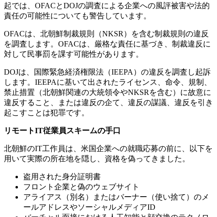
起では、
OFAC
と
DOJ
の調査による企業への風評被害や法的
責任の可能性についても警告しています。
OFAC
は、北朝鮮制裁規則（
NKSR
）を含む制裁規則の違反
を調査します。
OFAC
は、厳格な責任に基づき、制裁違反に
対して民事罰を課す可能性があります。
DOJ
は、国際緊急経済権限法（
IEEPA
）の違反を調査し起訴
します。
IEEPA
に基いて出されたライセンス、命令、規制、
禁止措置（北朝鮮関連の大統領令や
NKSR
を含む）に故意に
違反すること、または違反の企て、違反の謀議、違反を引き
起こすことは犯罪です。
リモート
IT
従業員スキームの手口
北朝鮮の
IT
工作員は、米国企業への就職応募の前に、以下を
用いて実際の所在地を隠し、資格を偽ってきました。
盗用された身分証明書
フロント企業と偽のウェブサイト
アライアス（別名）またはバーナー（使い捨て）のメ
ールアドレスやソーシャルメディア
ID