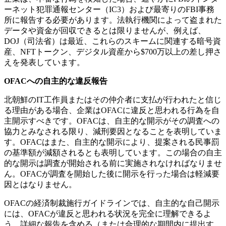
ーネット犯罪通報センター（
IC3
）および最寄りの
FBI
事務
所に報告する必要があります。法執行機関によって盗まれた
データや資金が回収できるとは限りませんが、例えば、
DOJ
（司法省）は最近、これらのスキームに関連する暗号資
産、
NFT
トークン、デジタル資産から
$700
万以上の差し押さ
えを発表しています。
OFAC
への自主的な違反報告
北朝鮮の
IT
工作員またはその仲介者に支払が行われたと信じ
る理由がある場合、企業は
OFAC
に違反と思われる行為を自
主開示すべきです。
OFAC
は、自主的な開示がその調査への
協力とみなされる限り、減刑要因となることを表明していま
す。
OFAC
はまた、自主的な開示により、提案される民事罰
の基準額が減額されるとも表明しています。この場合の自主
的な開示は調査が開始される前に実施されなければなりませ
ん。
OFAC
が調査を開始した後に開示を行った場合は軽減要
因とはなりません。
OFAC
の経済制裁施行ガイドラインでは、自主的な自己開示
には、
OFAC
が違反と思われる状況を完全に理解できるよ
う、詳細な報告を含める（または合理的な期間内に提出す