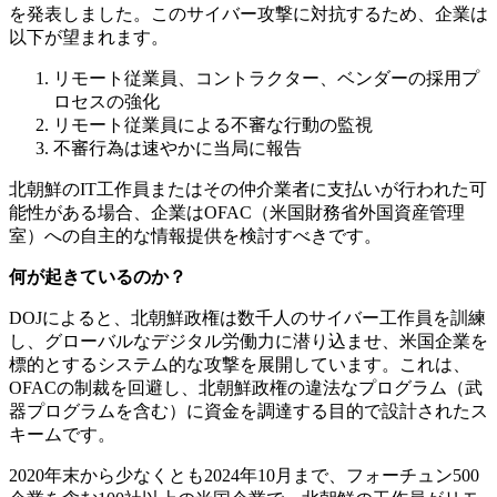
を発表しました。このサイバー攻撃に対抗するため、企業は
以下が望まれます。
リモート従業員、コントラクター、ベンダーの採用プ
ロセスの強化
リモート従業員による不審な行動の監視
不審行為は速やかに当局に報告
北朝鮮の
IT
工作員またはその仲介業者に支払いが行われた可
能性がある場合、企業は
OFAC
（米国財務省外国資産管理
室）への自主的な情報提供を検討すべきです。
何が起きているのか？
DOJ
によると、北朝鮮政権は数千人のサイバー工作員を訓練
し、グローバルなデジタル労働力に潜り込ませ、米国企業を
標的とするシステム的な攻撃を展開しています。これは、
OFAC
の制裁を回避し、北朝鮮政権の違法なプログラム（武
器プログラムを含む）に資金を調達する目的で設計されたス
キームです。
2020
年末から少なくとも
2024
年
10
月まで、フォーチュン
500