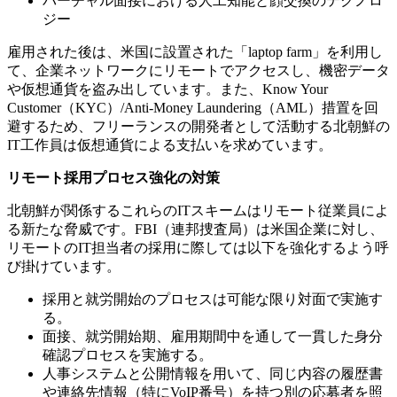
バーチャル面接における人工知能と顔交換のテクノロ
ジー
雇用された後は、米国に設置された「
laptop farm
」を利用し
て、企業ネットワークにリモートでアクセスし、機密データ
や仮想通貨を盗み出しています。また、
Know Your
Customer
（
KYC
）
/Anti-Money Laundering
（
AML
）措置を回
避するため、フリーランスの開発者として活動する北朝鮮の
IT
工作員は仮想通貨による支払いを求めています。
リモート採用プロセス強化の対策
北朝鮮が関係するこれらの
IT
スキームはリモート従業員によ
る新たな脅威です。
FBI
（連邦捜査局）は米国企業に対し、
リモートの
IT
担当者の採用に際しては以下を強化するよう呼
び掛けています。
採用と就労開始のプロセスは可能な限り対面で実施す
る。
面接、就労開始期、雇用期間中を通して一貫した身分
確認プロセスを実施する。
人事システムと公開情報を用いて、同じ内容の履歴書
や連絡先情報（特に
VoIP
番号）を持つ別の応募者を照