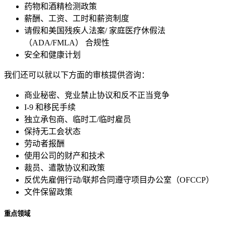
药物和酒精检测政策
薪酬、工资、工时和薪资制度
请假和美国残疾人法案
/
家庭医疗休假法
（
ADA/FMLA
）
合规性
安全和健康计划
我们还可以就以下方面的审核提供咨询：
商业秘密、竞业禁止协议和反不正当竞争
I-9
和移民手续
独立承包商、临时工
/
临时雇员
保持无工会状态
劳动者报酬
使用公司的财产和技术
裁员、遣散协议和政策
反优先雇佣行动
/
联邦合同遵守项目办公室（
OFCCP
）
文件保留政策
重点领域