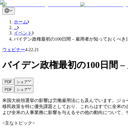
ホーム
...
イベント
バイデン政権最初の100日間 – 雇用者が知っておくべき
ウェビナー
4.22.21
バイデン政権最初の100日間 
PDF
シェア
PDF
シェア
米国大統領選挙の影響は労働雇用法にも及んでいます。ジョー
移民政策を特に優先課題としており、これらはすでに全米の
よび全米の人事業務に影響を与えるその他の動向について、
<主なトピック>