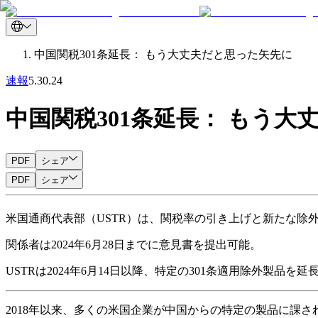
中国関税301条延長： もう大丈夫だと思った矢先に
速報
5.30.24
中国関税301条延長： もう
PDF
シェア
PDF
シェア
米国通商代表部（USTR）は、関税率の引き上げと新たな除
関係者は2024年6月28日までに意見書を提出可能。
USTRは2024年6月14日以降、特定の301条適用除外製品を
2018年以来、多くの米国企業が中国からの特定の製品に課さ