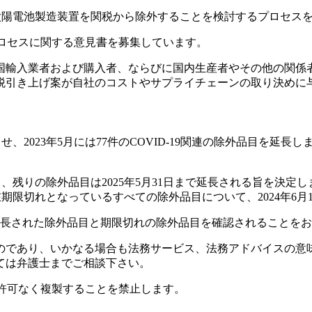
太陽電池製造装置を関税から除外することを検討するプロセス
外プロセスに関する意見書を募集しています。
輸入業者および購入者、ならびに国内生産者やその他の関係者
税引き上げ案が自社のコストやサプライチェーンの取り決めに
せ、2023年5月には77件のCOVID-19関連の除外品目を延長しま
れとなり、残りの除外品目は2025年5月31日まで延長される旨を
期限切れとなっているすべての除外品目について、2024年6月
、延長された除外品目と期限切れの除外品目を確認されることを
のであり、いかなる場合も法務サービス、法務アドバイスの意
ては弁護士までご相談下さい。
rved. 書面による許可なく複製することを禁止します。