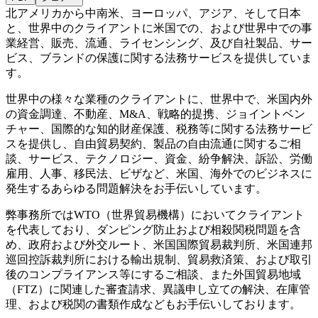
北アメリカから中南米、ヨーロッパ、アジア、そして日本
と、世界中のクライアントに米国での、および世界中での事
業経営、販売、流通、ライセンシング、及び自社製品、サー
ビス、ブランドの保護に関する法務サービスを提供していま
す。
世界中の様々な業種のクライアントに、世界中で、米国内外
の資金調達、不動産、M&A、戦略的提携、ジョイントベン
チャー、国際的な知的財産保護、税務等に関する法務サービ
スを提供し、自由貿易契約、製品の自由流通に関するご相
談、サービス、テクノロジー、資金、紛争解決、訴訟、労働
雇用、人事、移民法、ビザなど、米国、海外でのビジネスに
発生するあらゆる問題解決をお手伝いしています。
弊事務所ではWTO（世界貿易機構）においてクライアント
を代表しており、ダンピング防止および相殺関税問題を含
め、政府および外交ルート、米国国際貿易裁判所、米国連邦
巡回控訴裁判所における輸出規制、貿易救済策、および取引
後のコンプライアンス等にするご相談、また外国貿易地域
（FTZ）に関連した審査請求、異議申し立ての解決、在庫管
理、および税関の書類作成などもお手伝いしております。