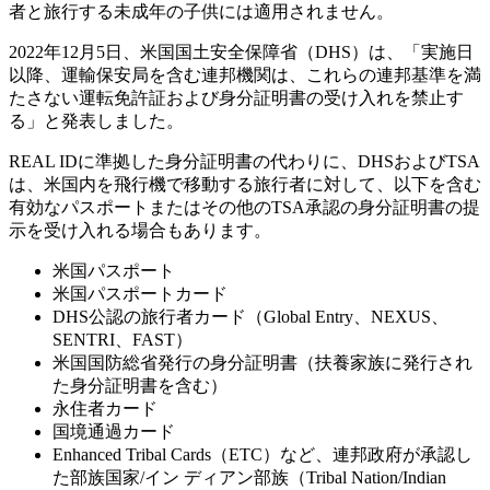
者と旅行する未成年の子供には適用されません。
2022年12月5日、米国国土安全保障省（DHS）は、「実施日
以降、運輸保安局を含む連邦機関は、これらの連邦基準を満
たさない運転免許証および身分証明書の受け入れを禁止す
る」と発表しました。
REAL IDに準拠した身分証明書の代わりに、DHSおよびTSA
は、米国内を飛行機で移動する旅行者に対して、以下を含む
有効なパスポートまたはその他のTSA承認の身分証明書の提
示を受け入れる場合もあります。
米国パスポート
米国パスポートカード
DHS公認の旅行者カード（Global Entry、NEXUS、
SENTRI、FAST）
米国国防総省発行の身分証明書（扶養家族に発行され
た身分証明書を含む）
永住者カード
国境通過カード
Enhanced Tribal Cards（ETC）など、連邦政府が承認し
た部族国家/イン ディアン部族（Tribal Nation/Indian