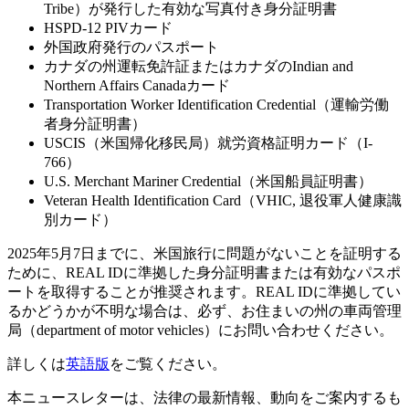
Tribe）が発行した有効な写真付き身分証明書
HSPD-12 PIVカード
外国政府発行のパスポート
カナダの州運転免許証またはカナダのIndian and
Northern Affairs Canadaカード
Transportation Worker Identification Credential（運輸労働
者身分証明書）
USCIS（米国帰化移民局）就労資格証明カード（I-
766）
U.S. Merchant Mariner Credential（米国船員証明書）
Veteran Health Identification Card（VHIC, 退役軍人健康識
別カード）
2025年5月7日までに、米国旅行に問題がないことを証明する
ために、REAL IDに準拠した身分証明書または有効なパスポ
ートを取得することが推奨されます。REAL IDに準拠してい
るかどうかが不明な場合は、必ず、お住まいの州の車両管理
局（department of motor vehicles）にお問い合わせください。
詳しくは
英語版
をご覧ください。
本ニュースレターは、法律の最新情報、動向をご案内するも