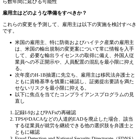
ら数年間に延びる可能性
雇用主はどのような準備をすべきか？
これらの変更を予測して、雇用主は以下の実施を検討すべき
です。
米国の雇用主、特に防衛およびハイテク産業の雇用主
は、米国の輸出規制の変更案について常に情報を入手
して、必要な輸出ライセンスの取得に備え、外国人従
業員への不正開示や、人員配置の混乱を最小限に抑え
る。
次年度のH-1B抽選に先立ち、雇用主は移民法弁護士と
ともに資格基準を慎重に確認し、証拠提出要請を満た
せないリスクを最小限に抑える。
以下に焦点を当てたコンプライアンスプログラムの見
直し
記録I-9およびPAFsの再確認
TPSやDACAなどの人道的EADを廃止した場合、該当
する従業員が就労を継続できる他の選択肢を弁護士と
ともに確認
Fraud Detection and National Security Directorate（FDNS）