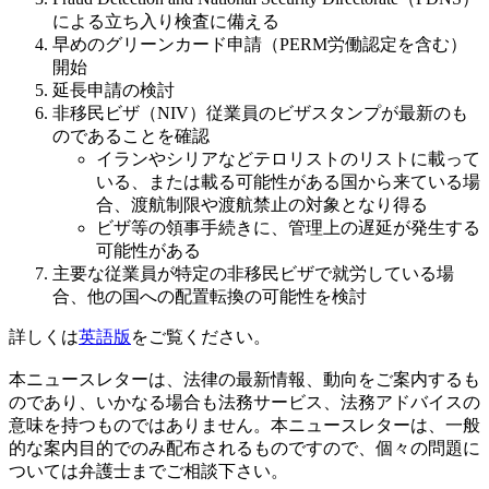
による立ち入り検査に備える
早めのグリーンカード申請（PERM労働認定を含む）
開始
延長申請の検討
非移民ビザ（NIV）従業員のビザスタンプが最新のも
のであることを確認
イランやシリアなどテロリストのリストに載って
いる、または載る可能性がある国から来ている場
合、渡航制限や渡航禁止の対象となり得る
ビザ等の領事手続きに、管理上の遅延が発生する
可能性がある
主要な従業員が特定の非移民ビザで就労している場
合、他の国への配置転換の可能性を検討
詳しくは
英語版
をご覧ください。
本ニュースレターは、法律の最新情報、動向をご案内するも
のであり、いかなる場合も法務サービス、法務アドバイスの
意味を持つものではありません。本ニュースレターは、一般
的な案内目的でのみ配布されるものですので、個々の問題に
ついては弁護士までご相談下さい。