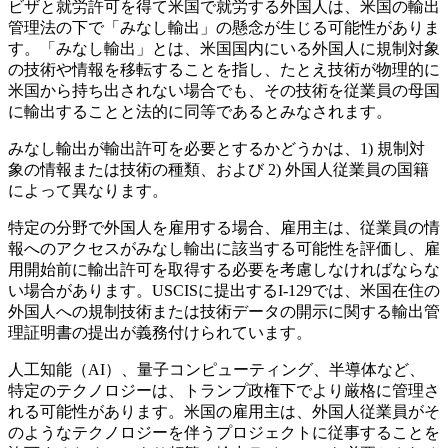
ビザと就労許可を得て米国で就労する外国人は、米国の輸出
管理法の下で「みなし輸出」の懸念が生じる可能性がありま
す。「みなし輸出」とは、米国国内にいる外国人に規制対象
の技術や情報を移転することを指し、たとえ技術が物理的に
米国から持ち出されない場合でも、その技術を従業員の母国
に輸出することと法的に同等であるとみなされます。
みなし輸出が輸出許可を必要とするかどうかは、1) 規制対
象の情報または技術の種類、および 2) 外国人従業員の国籍
によって異なります。
特定の分野で外国人を雇用する場合、雇用主は、従業員の情
報へのアクセスがみなし輸出に該当する可能性を評価し、雇
用開始前に輸出許可を取得する必要を考慮しなければならな
い場合があります。USCISに提出するI-129では、米国在住の
外国人への規制技術または技術データの開示に関する輸出管
理証明書の提出が義務付けられています。
人工知能（AI）、量子コンピューティング、半導体など、
特定のテクノロジーは、トランプ政権下でより厳格に管理さ
れる可能性があります。米国の雇用主は、外国人従業員がそ
のようなテクノロジーを伴うプロジェクトに従事することを