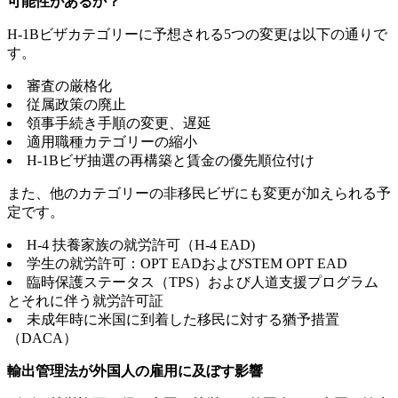
可能性があるか？
H-1Bビザカテゴリーに予想される5つの変更は以下の通りで
す。
審査の厳格化
従属政策の廃止
領事手続き手順の変更、遅延
適用職種カテゴリーの縮小
H-1Bビザ抽選の再構築と賃金の優先順位付け
また、他のカテゴリーの非移民ビザにも変更が加えられる予
定です。
H-4 扶養家族の就労許可（H-4 EAD)
学生の就労許可：OPT EADおよびSTEM OPT EAD
臨時保護ステータス（TPS）および人道支援プログラム
とそれに伴う就労許可証
未成年時に米国に到着した移民に対する猶予措置
（DACA）
輸出管理法が外国人の雇用に及ぼす影響