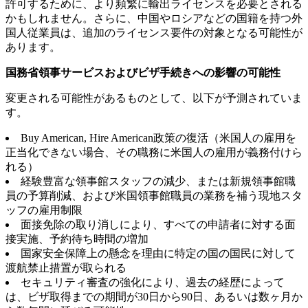
許可するために、より頻繁に輸出ライセンスを必要とされる
かもしれません。さらに、中国やロシアなどの国籍を持つ外
国人従業員は、追加のライセンス要件の対象となる可能性が
あります。
国務省領事サービスおよびビザ手続きへの影響の可能性
変更される可能性があるものとして、以下が予測されていま
す。
Buy American, Hire American政策の復活（米国人の雇用を
正当化できない場合、その職務に米国人の雇用が義務付けら
れる）
経験豊富な領事館スタッフの減少、または新規領事館職
員の予算削減、および米国領事館職員の業務を補う現地スタ
ッフの雇用制限
面接免除の取り消しにより、すべての申請者に対する面
接実施、予約待ち時間の増加
国家安全保障上の懸念を理由に特定の国の国民に対して
渡航禁止措置が取られる
セキュリティ審査の強化により、過去の経歴によって
は、ビザ取得までの期間が30日から90日、あるいは数ヶ月か