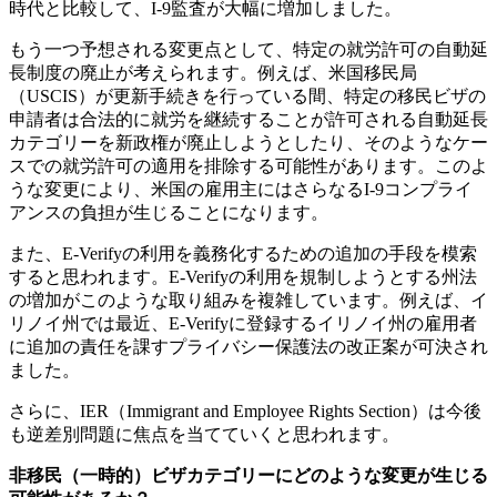
時代と比較して、I-9監査が大幅に増加しました。
もう一つ予想される変更点として、特定の就労許可の自動延
長制度の廃止が考えられます。例えば、米国移民局
（USCIS）が更新手続きを行っている間、特定の移民ビザの
申請者は合法的に就労を継続することが許可される自動延長
カテゴリーを新政権が廃止しようとしたり、そのようなケー
スでの就労許可の適用を排除する可能性があります。このよ
うな変更により、米国の雇用主にはさらなるI-9コンプライ
アンスの負担が生じることになります。
また、E-Verifyの利用を義務化するための追加の手段を模索
すると思われます。E-Verifyの利用を規制しようとする州法
の増加がこのような取り組みを複雑しています。例えば、イ
リノイ州では最近、E-Verifyに登録するイリノイ州の雇用者
に追加の責任を課すプライバシー保護法の改正案が可決され
ました。
さらに、IER（Immigrant and Employee Rights Section）は今後
も逆差別問題に焦点を当てていくと思われます。
非移民（一時的）ビザカテゴリーにどのような変更が生じる