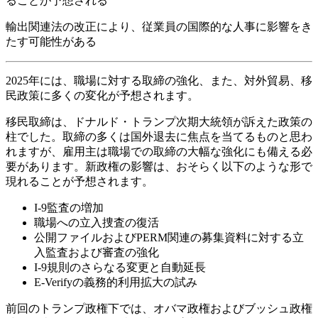
ることが予想される
輸出関連法の改正により、従業員の国際的な人事に影響をき
たす可能性がある
2025年には、職場に対する取締の強化、また、対外貿易、移
民政策に多くの変化が予想されます。
移民取締は、ドナルド・トランプ次期大統領が訴えた政策の
柱でした。取締の多くは国外退去に焦点を当てるものと思わ
れますが、雇用主は職場での取締の大幅な強化にも備える必
要があります。新政権の影響は、おそらく以下のような形で
現れることが予想されます。
I-9監査の増加
職場への立入捜査の復活
公開ファイルおよびPERM関連の募集資料に対する立
入監査および審査の強化
I-9規則のさらなる変更と自動延長
E-Verifyの義務的利用拡大の試み
前回のトランプ政権下では、オバマ政権およびブッシュ政権