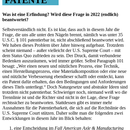
PATENTE
Was ist eine Erfindung? Wird diese Frage in 2022 (endlich)
beantwortet?
Selbstverständlich nicht. Es ist klar, dass auch in diesem Jahr die
Frage, die uns alle unter den Nägeln brennt, nämlich was unter 35
U.S.C. § 101 patentierbar ist, nicht abschließend beantwortet wird.
Wir haben dieses Problem über Jahre hinweg aufgebaut. Trotzdem
scheint niemand – außer vielleicht der U.S. Supreme Court – mit
dem Status Quo zufrieden zu sein. Der Druck, damit verbundene
Bedenken auszuräumen, wird immer größer. Selbst Paragraph 101
besagt: „Wer einen neuen und nützlichen Prozess, eine Technik,
einen Herstellungsprozess, eine Materialkomposition oder eine neue
und nützliche Verbesserung ebendieser schafft oder entdeckt, kann
ein Patent dafür erhalten, das den Bedingungen und Anforderungen
dieses Titels unterliegt.“ Doch Naturgesetze und abstrakte Ideen sind
trotzdem nicht patentierbar. Schwieriger noch, niemand weiß wo die
Trennlinie ist und die Richter sind nicht in der Lage, diese Frage
rechtssicher zu beantworten. Stattdessen gibt es immer mehr
Ausnahmen für die Patentierbarkeit, die sich auf die Rechtslinie des
U.S. Supreme Court stützen. Daher sollte man die folgenden zwei
Entwicklungen in diesem Jahr im Blick behalten:
eine Entscheidung im
Fall American Axle & Manufacturing