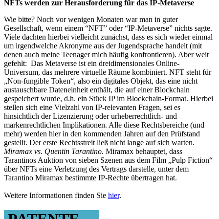
NFTs werden zur Herausforderung für das IP-Metaverse
Wie bitte? Noch vor wenigen Monaten war man in guter
Gesellschaft, wenn einem “NFT” oder “IP-Metaverse” nichts sagte.
Viele dachten hierbei vielleicht zunächst, dass es sich wieder einmal
um irgendwelche Akronyme aus der Jugendsprache handelt (mit
denen auch meine Teenager mich häufig konfrontieren). Aber weit
gefehlt: Das Metaverse ist ein dreidimensionales Online-
Universum, das mehrere virtuelle Räume kombiniert. NFT steht für
„Non-fungible Token“, also ein digitales Objekt, das eine nicht
austauschbare Dateneinheit enthält, die auf einer Blockchain
gespeichert wurde, d.h. ein Stück IP im Blockchain-Format. Hierbei
stellen sich eine Vielzahl von IP-relevanten Fragen, sei es
hinsichtlich der Lizenzierung oder urheberrechtlich- und
markenrechtlichen Implikationen. Alle diese Rechtsbereiche (und
mehr) werden hier in den kommenden Jahren auf den Prüfstand
gestellt. Der erste Rechtsstreit ließ nicht lange auf sich warten.
Miramax vs. Quentin Tarantino
. Miramax behauptet, dass
Tarantinos Auktion von sieben Szenen aus dem Film „Pulp Fiction“
über NFTs eine Verletzung des Vertrags darstelle, unter dem
Tarantino Miramax bestimmte IP-Rechte übertragen hat.
Weitere Informationen finden Sie
hier
.