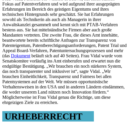
Fokus auf Patentverfahren und wird aufgrund ihrer ausgeprägten
Erfahrungen im Bereich des geistigen Eigentums und ihres
technischen Hintergrunds sehr geschätzt. Sie hat Erfahrungen
sowohl als Technikerin als auch als Managerin in ihrer
Anwaltskanzlei gesammelt und kennt sich mit PTAB-Verfahren
bestens aus. Sie hat mittelständische Firmen aber auch große
Mandanten vertreten. Die zweite Frau, die dieses Amt innehätte,
beantwortete bereits schriftliche Anfragen zur Transparenz von
Patenteigentum, Patentberechtigungsanforderungen, Patent Trial und
Appeal Board-Verfahren, Patentuntersuchungsprozessen und mehr
(das
Dokument
beläuft sich auf 40 Seiten). Frau Vidal wurde vom
Senatskomitee vorläufig ins Amt einberufen und erwartet nun die
endgültige Bestätigung. „Wir brauchen ein noch stärkeres System,
das noch transparenter und inklusiver ist“, sagte Vidal. „Wir
brauchen Einheitlichkeit, Transparenz und Fairness bei allen
Patentsystemen auf der Welt. Wir müssen opportunistische
Verhaltensweisen in den USA und in anderen Ländern eindämmen,
die weder unserem Land nützen noch Innovation fördern.“
Möglicherweise ist Frau Vidal genau die Richtige, um diese
ehrgeizigen Ziele zu erreichen.
URHEBERRECHT