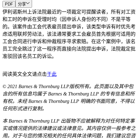
PDF
分享
伊利诺斯州上诉法院最近的一项裁定可提醒读者，所有对工资
和工时的申诉在受理时均（因申诉人身份的不同）不是平等
的。该案件由工会代表雇员提出申诉，该类型申诉有时优先考
虑适用联邦劳动法，该法通常要求工会雇员首先根据可适用的
工会合同进行申诉和仲裁程序寻求索赔。在这个案例中，该名
员工完全跳过了这一程序而直接向法院提出申诉，法院裁定批
准驳回该名员工的诉讼。
阅读英文全文请点击
于此
© 2021 Barnes & Thornburg LLP
版权所有。此页面以及其中包
含的所有信息均属于
Barnes & Thornburg LLP
的专有信息和所
有权。未经
Barnes & Thornburg LLP
明确的书面同意，不得以
任何形式进行复制。
本
Barnes & Thornburg LLP
出版物不应被解释为对任何特定事
实或情况提供的法律建议或法律意见。其内容仅供一般参考之
用。对于与您的情况相关的任何具体法律问题，我们建议您咨