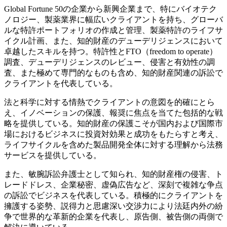
Global Fortune 50の企業から新興企業まで、特にバイオテク
ノロジー、製薬業界に幅広いクライアントを持ち、グローバ
ルな特許ポートフォリオの作成と管理、製薬特許のライフサ
イクル計画、また、知的財産のデューデリジェンスにおいて
卓越したスキルを持つ。特許性とFTO（freedom to operate）
調査、デューデリジェンスのレビュー、侵害と有効性の調
査、また極めて専門的なものも含め、知的財産関連の訴訟で
クライアントを代表している。
法と科学に対する情熱でクライアントの意図を的確にとら
え、イノベーションの保護、報奨に焦点を当てた包括的な戦
略を提供している。知的財産の保護こそが国内および国際市
場におけるビジネスに投資対効果と成功をもたらすと考え、
ライフサイクルを含めた製品開発全体に対する理解から法務
サービスを提供している。
また、敏腕訴訟弁護士として知られ、知的財産権の侵害、ト
レードドレス、企業秘密、虚偽広告など、深刻で複雑な争点
の訴訟でビジネスを代表している。積極的にクライアントを
擁護する姿勢、説得力と思慮深い交渉力により法廷内外の紛
争で世界的な革新的企業を代表し、原告側、被告側の両側で