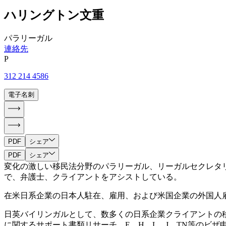
ハリングトン文重
パラリーガル
連絡先
P
312 214 4586
電子名刺
PDF
シェア
PDF
シェア
変化の激しい移民法分野のパラリーガル、リーガルセクレタ
で、弁護士、クライアントをアシストしている。
在米日系企業の日本人駐在、雇用、および米国企業の外国人
日英バイリンガルとして、数多くの日系企業クライアントの
に関するサポート書類リサーチ、E、H、L、J、TN等のビ