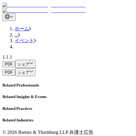
ホーム
...
イベント
1.1.1
PDF
シェア
PDF
シェア
Related Professionals
Related Insights & Events
Related Practices
Related Industries
© 2026 Barnes & Thornburg LLP 弁護士広告