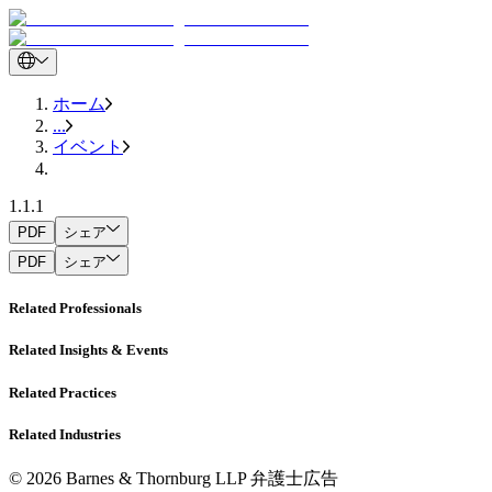
ホーム
...
イベント
1.1.1
PDF
シェア
PDF
シェア
Related Professionals
Related Insights & Events
Related Practices
Related Industries
© 2026 Barnes & Thornburg LLP 弁護士広告