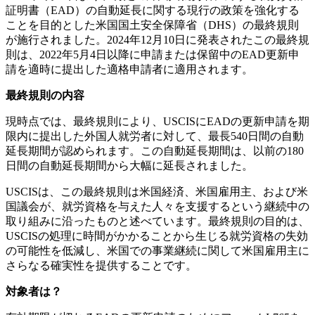
証明書（EAD）の自動延長に関する現行の政策を強化する
ことを目的とした米国国土安全保障省（DHS）の最終規則
が施行されました。2024年12月10日に発表されたこの最終規
則は、2022年5月4日以降に申請または保留中のEAD更新申
請を適時に提出した適格申請者に適用されます。
最終規則の内容
現時点では、最終規則により、USCISにEADの更新申請を期
限内に提出した外国人就労者に対して、最長540日間の自動
延長期間が認められます。この自動延長期間は、以前の180
日間の自動延長期間から大幅に延長されました。
USCISは、この最終規則は米国経済、米国雇用主、および米
国議会が、就労資格を与えた人々を支援するという継続中の
取り組みに沿ったものと述べています。最終規則の目的は、
USCISの処理に時間がかかることから生じる就労資格の失効
の可能性を低減し、米国での事業継続に関して米国雇用主に
さらなる確実性を提供することです。
対象者は？