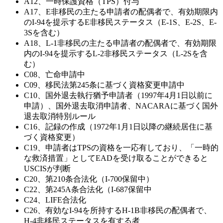
A12、一時保護資格（TPS）付与
A17、E非移民の主たる申請者の配偶者で、有効期限内
のI-94を提示するE非移民ステータス（E-1S、E-2S、E-
3Sを含む）
A18、L-1非移民の主たる申請者の配偶者で、有効期限
内のI-94を提示するL-2非移民ステータス（L-2Sを含
む）
C08、亡命申請中
C09、移民法第245条に基づく資格変更申請中
C10、国外退去執行猶予申請者（1997年4月1日以前に
申請）、国外退去取消申請者、NACARAに基づく国外
退去取消特別ルール
C16、記録の作成（1972年1月1日以降の継続居住に基
づく資格変更）
C19、申請者はTPSの資格を一応有しており、「一時的
な救済措置」としてEADを受け取ることができると
USCISが判断
C20、第210条合法化（I-700保留中）
C22、第245A条合法化（I-687保留中
C24、LIFE合法化
C26、有効なI-94を所持するH-1B非移民の配偶者で、
H-4非移民ステータスを有する者